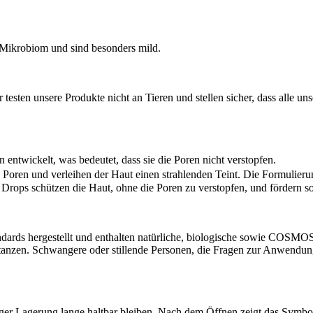
as Mikrobiom und sind besonders mild.
ir testen unsere Produkte nicht an Tieren und stellen sicher, dass alle 
entwickelt, was bedeutet, dass sie die Poren nicht verstopfen.
Poren und verleihen der Haut einen strahlenden Teint. Die Formulierun
rops schützen die Haut, ohne die Poren zu verstopfen, und fördern so
rds hergestellt und enthalten natürliche, biologische sowie COSMOS-zer
stanzen. Schwangere oder stillende Personen, die Fragen zur Anwendun
htiger Lagerung lange haltbar bleiben. Nach dem Öffnen zeigt das Symb