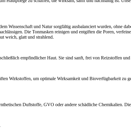
m Hautpflege zu schaffen, die wirksam, sanft und nachhaltig ist. Unse
dem Wissenschaft und Natur sorgfältig ausbalanciert wurden, ohne dabe
hlässigen. Die Tonmasken reinigen und entgiften die Poren, verfeiner
t weich, glatt und strahlend.
chließlich empfindlicher Haut. Sie sind sanft, frei von Reizstoffen un
prüften Wirkstoffen, um optimale Wirksamkeit und Bioverfügbarkeit zu ge
nthetischen Duftstoffe, GVO oder andere schädliche Chemikalien. Die m
.