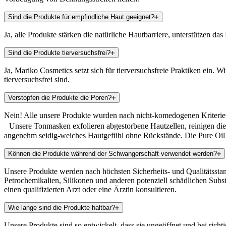
Sind die Produkte für empfindliche Haut geeignet?
Ja, alle Produkte stärken die natürliche Hautbarriere, unterstützen d
Sind die Produkte tierversuchsfrei?
Ja, Mariko Cosmetics setzt sich für tierversuchsfreie Praktiken ein. W
tierversuchsfrei sind.
Verstopfen die Produkte die Poren?
Nein! Alle unsere Produkte wurden nach nicht-komedogenen Kriterien 
Unsere Tonmasken exfolieren abgestorbene Hautzellen, reinigen die 
angenehm seidig-weiches Hautgefühl ohne Rückstände. Die Pure Oil D
Können die Produkte während der Schwangerschaft verwendet werden?
Unsere Produkte werden nach höchsten Sicherheits- und Qualitätsstanda
Petrochemikalien, Silikonen und anderen potenziell schädlichen Sub
einen qualifizierten Arzt oder eine Ärztin konsultieren.
Wie lange sind die Produkte haltbar?
Unsere Produkte sind so entwickelt, dass sie ungeöffnet und bei ric