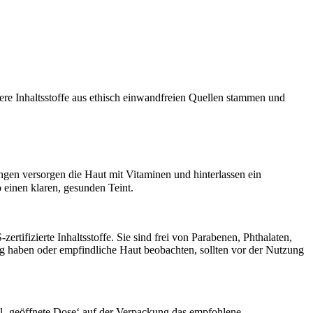
unsere Inhaltsstoffe aus ethisch einwandfreien Quellen stammen und
gen versorgen die Haut mit Vitaminen und hinterlassen ein
 einen klaren, gesunden Teint.
tifizierte Inhaltsstoffe. Sie sind frei von Parabenen, Phthalaten,
g haben oder empfindliche Haut beobachten, sollten vor der Nutzung
ol ‚geöffnete Dose‘ auf der Verpackung das empfohlene